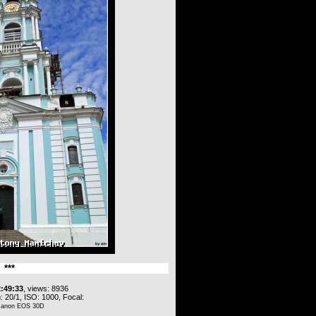
***
2:49:33
, views: 8936
 20/1, ISO: 1000, Focal:
Canon EOS 30D