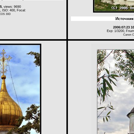
45
, views: 9690
, ISO: 400, Focal:
EOS 30D
Источник
2006:07:23 1
Exp: 1/3200, Fnum:
Canon 