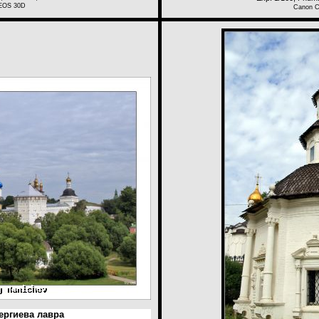
EOS 30D
Canon 
ергиева лавра