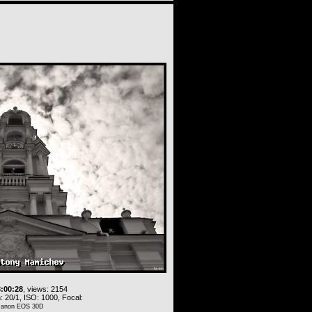
3:00:28
, views: 2154
 20/1, ISO: 1000, Focal:
Canon EOS 30D