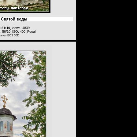
 Святой воды
0:51:10
, views: 4839
 56/10, ISO: 400, Focal:
Canon EOS 30D