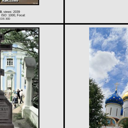
00
, views: 2039
 ISO: 1000, Focal:
EOS 30D