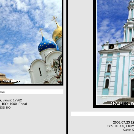
еса
5
, views: 17962
, ISO: 1000, Focal:
EOS 30D
2006:07:23 1
Exp: 1/1000, Fnum:
Canon 