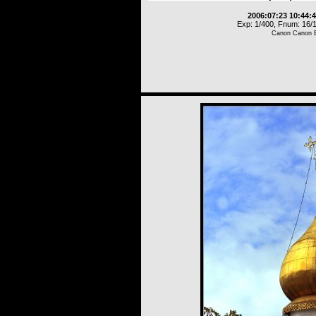
2006:07:23 10:44:
Exp: 1/400, Fnum: 16/1
Canon Canon 