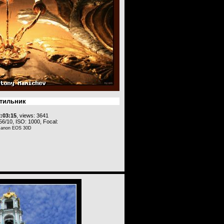
тильник
2:03:15
, views: 3641
56/10, ISO: 1000, Focal:
Canon EOS 30D