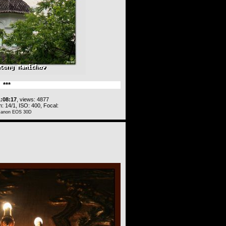
***
1:08:17
, views: 4877
: 14/1, ISO: 400, Focal:
Canon EOS 30D