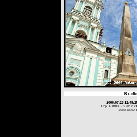
В неб
2006:07:23 12:48:2
Exp: 1/1000, Fnum: 20/1
Canon Canon 