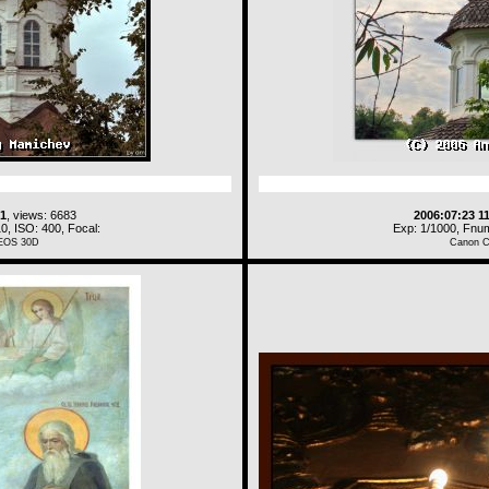
21
, views: 6683
2006:07:23 1
0, ISO: 400, Focal:
Exp: 1/1000, Fnum
EOS 30D
Canon 