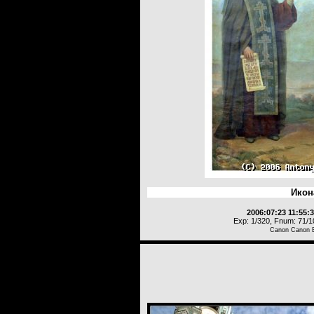
Икон
2006:07:23 11:55:
Exp: 1/320, Fnum: 71/10
Canon Canon 