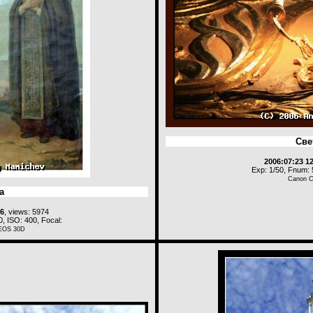
Све
2006:07:23 1
Exp: 1/50, Fnum: 
Canon 
а
36
, views: 5974
, ISO: 400, Focal:
EOS 30D