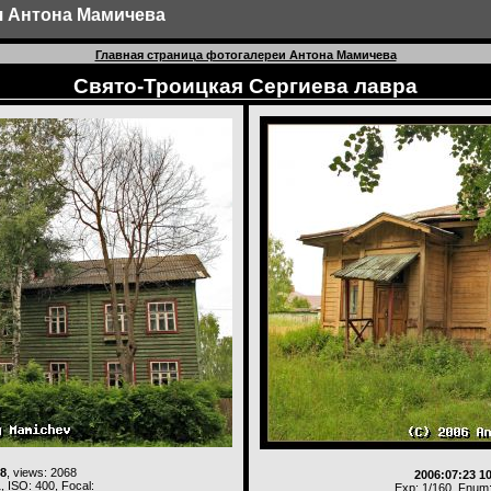
ея Антона Мамичева
Главная страница фотогалереи Антона Мамичева
Свято-Троицкая Сергиева лавра
08
, views: 2068
2006:07:23 1
, ISO: 400, Focal:
Exp: 1/160, Fnum: