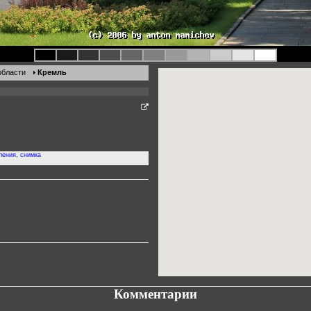
области
Кремль
ления
,
снимка
Комментарии