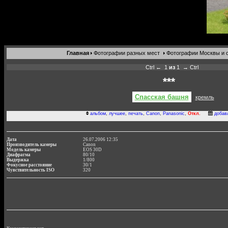
Главная
Фотографии разных мест
Фотографии Москвы и 
Ctrl ←
1
из
1
→ Ctrl
***
Спасская башня
кремль
альбом
,
лучшее
,
печать
,
Canon
,
Panasonic
,
Откл.
добав
Дата
26.07.2006 12:35
Производитель камеры
Canon
Модель камеры
EOS 30D
Диафрагма
80/10
Выдержка
1/800
Фокусное расстояние
30/1
Чувствительность ISO
320