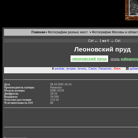
Главная
Фотографии разных мест
Фотографии Москвы и облас
Ctrl ←
1
из
4
→ Ctrl
Леоновский пруд
леоновский пруд
осень
избранно
альбом
,
лучшее
,
печать
,
Canon
,
Panasonic
,
Откл.
добав
Дата
08.10.2005 16:54
Производитель камеры
Panasonic
Модель камеры
DMC-FZ20
Диафрагма
28/10
Выдержка
10/500
Фокусное расстояние
123/10
Чувствительность ISO
80