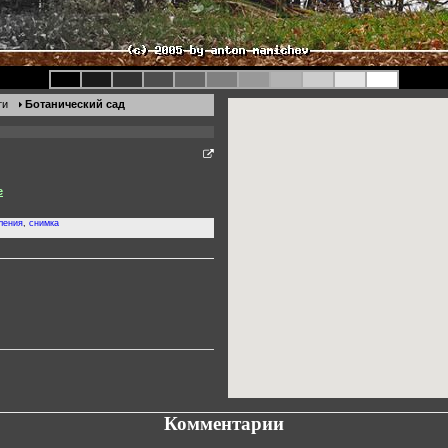
ти
Ботанический сад
е
ления
,
снимка
Комментарии