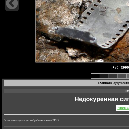
Главная
Художеств
Ct
Недокуренная сиг
пленк
Развалины старого цеха обработки пленки ВГИК.