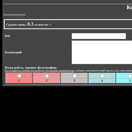
К
Комментариев нет.
8.3
Средняя оценка:
,
количество:
4
Имя
Комментарий
Пожалуйста, оцените фотографию.
После выбора оценки произойдет сохранение комментария,
оценки и автоматический переход на следующ
1
2
3
4
5