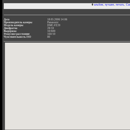
альбом
,
лучшее
,
печать
,
Ca
Дата
18.05.2006 14:06
Производитель камеры
Panasonic
Модель камеры
DMC-FZ20
Диафрагма
28/10
Выдержка
10/600
Фокусное расстояние
160/10
Чувствительность ISO
80