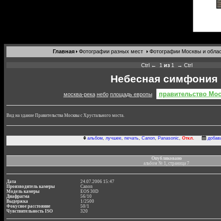
Главная
Фотографии разных мест
Фотографии Москвы и обла
Ctrl ←
1
из
1
→ Ctrl
Небесная симфония
правительство Мо
москва-река
небо
площадь европы
Вид на здание Правительства Москвы с Хрустального моста.
альбом
,
лучшее
,
печать
,
Canon
,
Panasonic
,
Откл.
добав
Опубликовано
альбом № 1, страница 7
Дата
24.07.2006 15:47
Производитель камеры
Canon
Модель камеры
EOS 30D
Диафрагма
56/10
Выдержка
1/2500
Фокусное расстояние
50/1
Чувствительность ISO
320