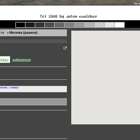
сти
Москва (разное)
сквы
избранное
ления
,
снимка