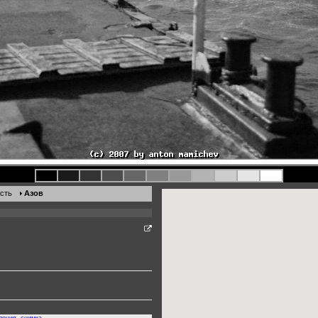
сть
Азов