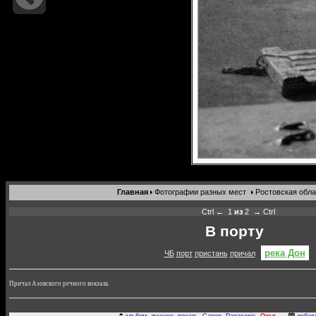
Главная
Фотографии разных мест
Ростовская обла
Ctrl ←
1
из
2
→ Ctrl
В порту
река Дон
ЧБ
порт
пристань
причал
Причал Азовского речного вокзала.